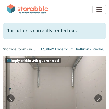
This offer is currently rented out.
Storage rooms in Dietlikon
13.08m2 Lagerraum Dietlikon - Riedmühlestrasse 7B
Reply within 24h guaranteed
Previous image for "13.08m2 Lagerraum Dietli
Next