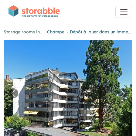
Storage rooms in Geneva
Champel - Dépôt à louer dans un immeuble de caractère
Previous image for "Champel - Dépôt à louer
Next