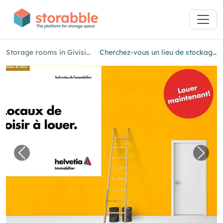
Storage rooms in Givisiez
Cherchez-vous un lieu de stockage?
Previous image for "Cherchez-vous un lieu de
Next