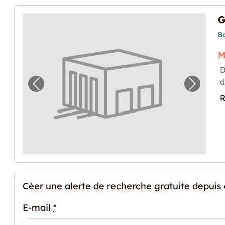
G
B
M
D
Image précédente pour "Garde-meubles à
Image 
R
Céer une alerte de recherche gratuite depuis
E-mail
*