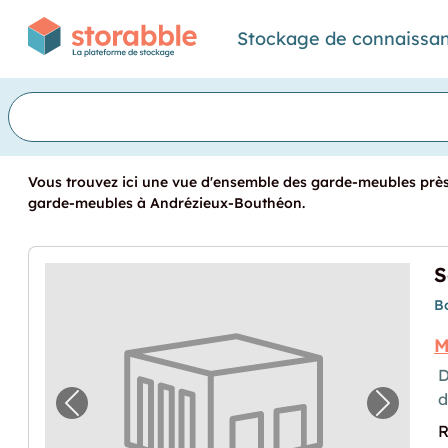
Stockage de connaissa
Vous trouvez ici une vue d'ensemble des garde-meubles près 
garde-meubles à Andrézieux-Bouthéon.
B
M
D
Image précédente pour "Solution de stock
Image p
R