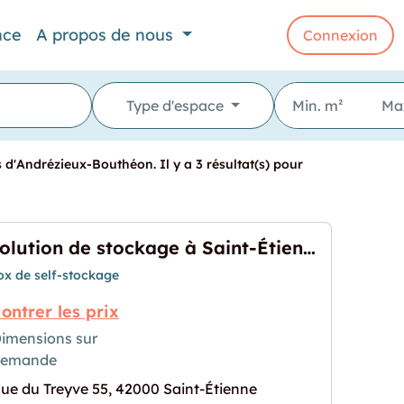
nce
A propos de nous
Connexion
Type d'espace
d'Andrézieux-Bouthéon. Il y a 3 résultat(s) pour
Solution de stockage à Saint-Étienne
ox de self-stockage
ontrer les prix
imensions sur
demande
age à Saint-Étienne"
rochaine pour "Solution de stockage à Saint-Étien
ue du Treyve 55, 42000 Saint-Étienne