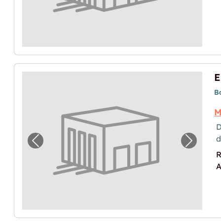
B
M
D
Image précédente pour "Espace de stocka
Image p
R
A