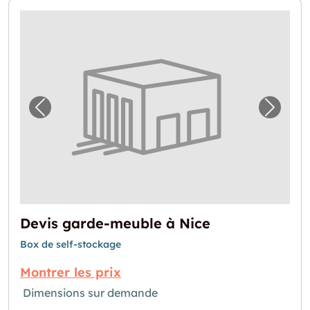
Image précédente pour "Devis garde-meubl
Image 
Devis garde-meuble à Nice
Box de self-stockage
Montrer les prix
Dimensions sur demande