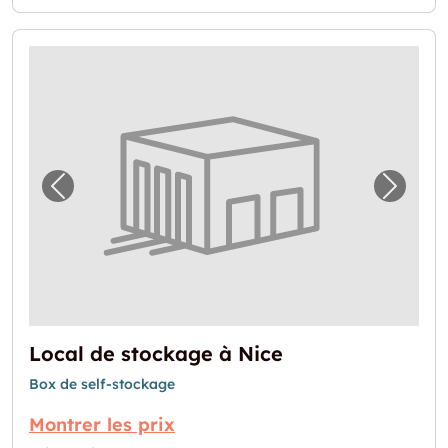
Image précédente pour "Local de stockage 
Image 
Local de stockage à Nice
Box de self-stockage
Montrer les prix