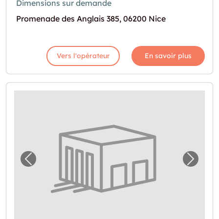
Dimensions sur demande
Promenade des Anglais 385, 06200 Nice
Vers l'opérateur
En savoir plus
Image précédente pour "Garde-meuble à Ni
Image 