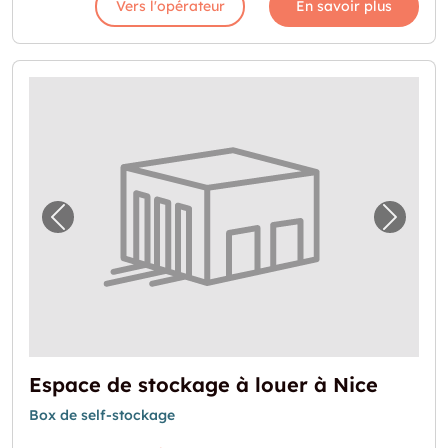
Vers l'opérateur
En savoir plus
Image précédente pour "Espace de stockage
Image 
Espace de stockage à louer à Nice
Box de self-stockage