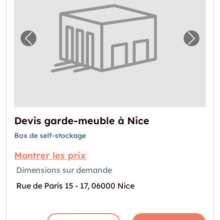
Image précédente pour "Devis garde-meubl
Image 
Devis garde-meuble à Nice
Box de self-stockage
Montrer les prix
Dimensions sur demande
Rue de Paris 15 - 17, 06000 Nice