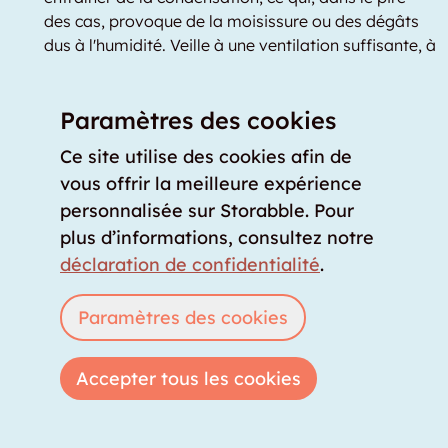
des cas, provoque de la moisissure ou des dégâts
dus à l'humidité. Veille à une ventilation suffisante, à
l'isolation de l'entrepôt et à l'emplacement du
garde-meuble à l'intérieur du bâtiment.
Paramètres des cookies
Faites attention aux possibilités d'accès :
si vous
Ce site utilise des cookies afin de
souhaitez entreposer de grands meubles, l'accès
doit être suffisamment large. Faites attention aux
vous offrir la meilleure expérience
dimensions exactes des ascenseurs, des cages
personnalisée sur Storabble. Pour
d'escalier, des portes et des couloirs pour pouvoir
plus d’informations, consultez notre
également entreposer vos objets encombrants
déclaration de confidentialité
.
dans le garde-meuble.
Paramètres des cookies
Mesures de sécurité :
les mesures de protection
contre les incendies sont un must absolu dans
chaque bâtiment. Veille également aux mesures de
Accepter tous les cookies
sécurité que le fournisseur de stockage a prises
contre le vol et le vandalisme. En particulier dans
les sites de self-stockage avec de nombreux