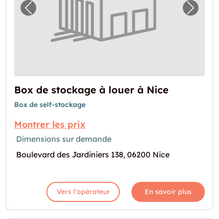
Image précédente pour "Box de stockage à l
Image 
Box de stockage à louer à Nice
Box de self-stockage
Montrer les prix
Dimensions sur demande
Boulevard des Jardiniers 138, 06200 Nice
Vers l'opérateur
En savoir plus