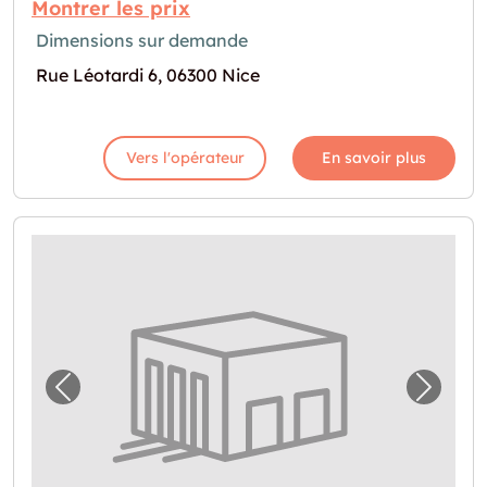
Montrer les prix
Dimensions sur demande
Rue Léotardi 6, 06300 Nice
Vers l'opérateur
En savoir plus
Image précédente pour "Devis garde-meubl
Image 