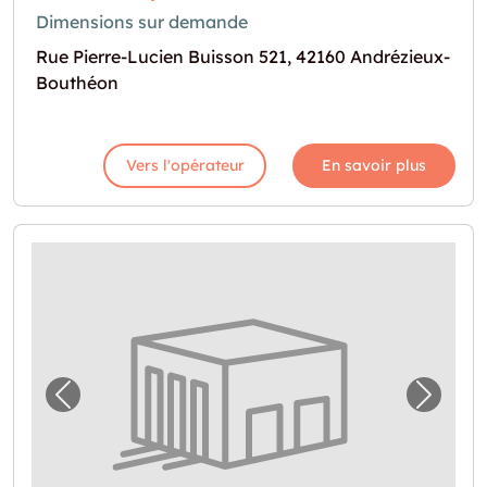
Dimensions sur demande
Rue Pierre-Lucien Buisson 521, 42160 Andrézieux-
Bouthéon
Vers l'opérateur
En savoir plus
Image précédente pour "Solution de stockag
Image 