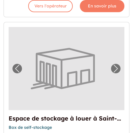
Vers l'opérateur
En savoir plus
Image précédente pour "Espace de stockage 
Image 
Espace de stockage à louer à Saint-Étienne
Box de self-stockage