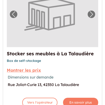
Image précédente pour "Stocker ses meuble
Image 
Stocker ses meubles à La Talaudière
Box de self-stockage
Montrer les prix
Dimensions sur demande
Rue Joliot-Curie 13, 42350 La Talaudière
Vers l'opérateur
En savoir plus