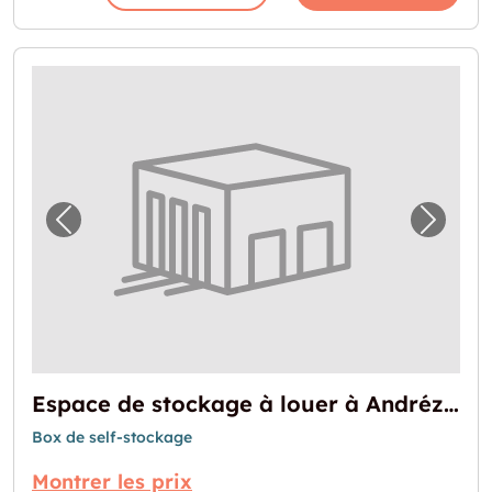
Image précédente pour "Espace de stockage
Image 
Espace de stockage à louer à Andrézieux-Bouthéon
Box de self-stockage
Montrer les prix