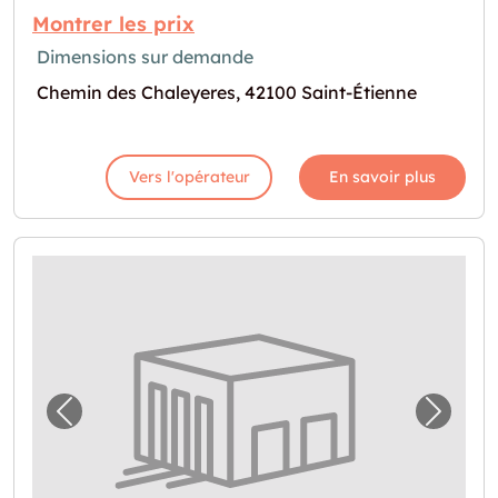
Montrer les prix
Dimensions sur demande
Chemin des Chaleyeres, 42100 Saint-Étienne
Vers l'opérateur
En savoir plus
Image précédente pour "Solution de stockag
Image 