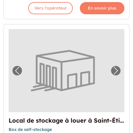
Vers l'opérateur
En savoir plus
Image précédente pour "Local de stockage à
Image 
Local de stockage à louer à Saint-Étienne
Box de self-stockage