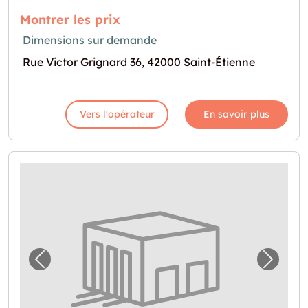
Montrer les prix
Dimensions sur demande
Rue Victor Grignard 36, 42000 Saint-Étienne
Vers l'opérateur
En savoir plus
Image précédente pour "Devis garde-meuble
Image 