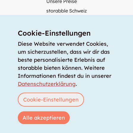
Unsere Preise
storabble Schweiz
storabble Österreich
Mehr über storabble
Cookie-Einstellungen
FAQ
Diese Website verwendet Cookies,
Medienbeiträge
um sicherzustellen, dass wir dir das
beste personalisierte Erlebnis auf
Wie gross muss ein Lagerraum sein?
storabble bieten können. Weitere
Was kostet ein Lagerraum?
Informationen findest du in unserer
Für Lageranbieter
Datenschutzerklärung
.
Lagerraum inserieren
Anmelden
Cookie-Einstellungen
Alle akzeptieren
Copyright © 2026 storabble
|
Datenschutzerklärung
|
AGB
|
Impressum
|
info@storabble.com