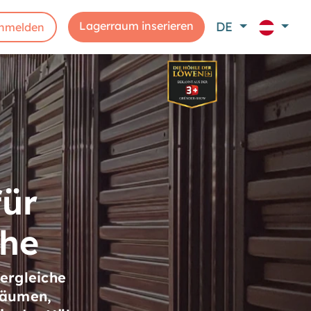
Lagerraum inserieren
DE
nmelden
für
ähe
ergleiche
räumen,