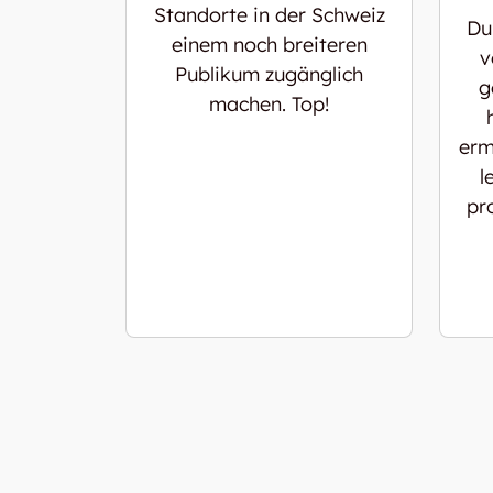
Standorte in der Schweiz
Du
einem noch breiteren
v
Publikum zugänglich
g
machen. Top!
erm
l
pr