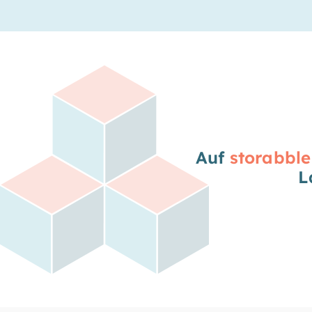
Auf
storabble
L