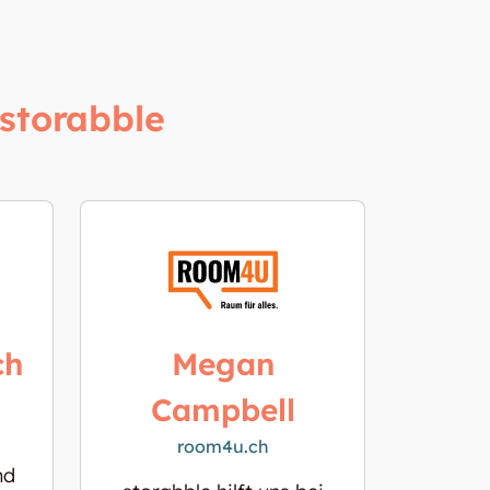
storabble
ch
Megan
Campbell
room4u.ch
nd