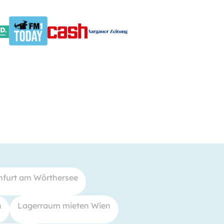
nfurt am Wörthersee
h
Lagerraum mieten Wien