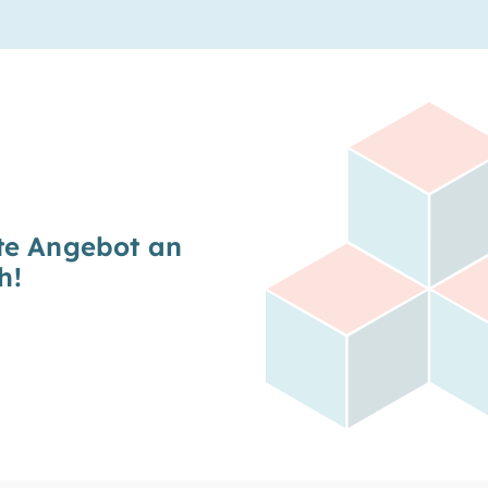
ste Angebot an
h!