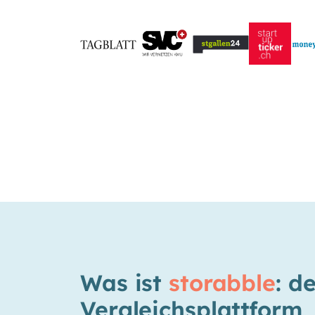
Was ist
storabble
: d
Vergleichsplattform