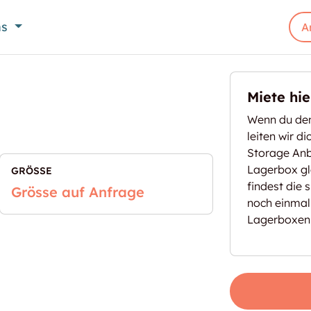
ns
A
Miete hi
Wenn du den
leiten wir d
Storage Anbi
Lagerbox gl
GRÖSSE
findest die 
Grösse auf Anfrage
noch einmal
Lagerboxen