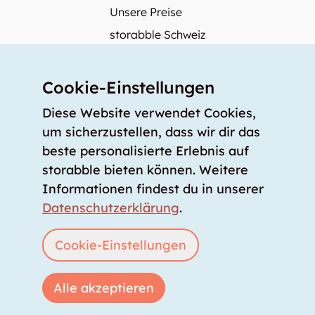
Unsere Preise
storabble Schweiz
storabble Österreich
Mehr über storabble
Cookie-Einstellungen
FAQ
Diese Website verwendet Cookies,
Medienbeiträge
um sicherzustellen, dass wir dir das
beste personalisierte Erlebnis auf
Wie gross muss ein Lagerraum sein?
storabble bieten können. Weitere
Was kostet ein Lagerraum?
Informationen findest du in unserer
Für Lageranbieter
Datenschutzerklärung
.
Lagerraum inserieren
Anmelden
Cookie-Einstellungen
Alle akzeptieren
Copyright © 2026 storabble
|
Datenschutzerklärung
|
AGB
|