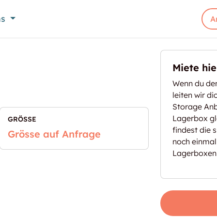
ns
A
Miete hi
Wenn du den
leiten wir d
Storage Anbi
Lagerbox gl
GRÖSSE
findest die 
Grösse auf Anfrage
noch einmal
Lagerboxen