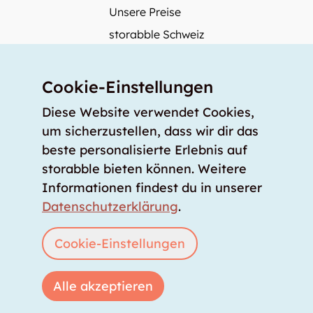
Unsere Preise
storabble Schweiz
storabble Österreich
Mehr über storabble
Cookie-Einstellungen
FAQ
Diese Website verwendet Cookies,
Medienbeiträge
um sicherzustellen, dass wir dir das
beste personalisierte Erlebnis auf
Wie gross muss ein Lagerraum sein?
storabble bieten können. Weitere
Was kostet ein Lagerraum?
Informationen findest du in unserer
Für Lageranbieter
Datenschutzerklärung
.
Lagerraum inserieren
Anmelden
Cookie-Einstellungen
Alle akzeptieren
Copyright © 2026 storabble
|
Datenschutzerklärung
|
AGB
|