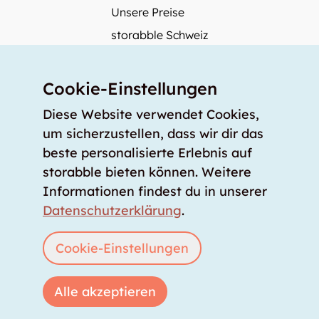
Unsere Preise
storabble Schweiz
storabble Österreich
Mehr über storabble
Cookie-Einstellungen
FAQ
Diese Website verwendet Cookies,
Medienbeiträge
um sicherzustellen, dass wir dir das
beste personalisierte Erlebnis auf
Wie gross muss ein Lagerraum sein?
storabble bieten können. Weitere
Was kostet ein Lagerraum?
Informationen findest du in unserer
Für Lageranbieter
Datenschutzerklärung
.
Lagerraum inserieren
Anmelden
Cookie-Einstellungen
Alle akzeptieren
Copyright © 2026 storabble
|
Datenschutzerklärung
|
AGB
|