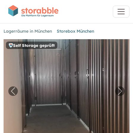
Lagerräume in München
Storebox München
Self Storage geprüft
Vorheriges Bild für "Storebox München"
Näch