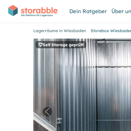
Dein Ratgeber
Über u
Lagerräume in Wiesbaden
Storebox Wiesbade
Self Storage geprüft
Vorheriges Bild für "Storebox W