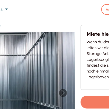
ns
A
n
Miete hi
Wenn du den
leiten wir d
Storage Anbi
Lagerbox gl
findest die 
noch einmal
Lagerboxen
iesbaden"
Nächstes Bild für "S