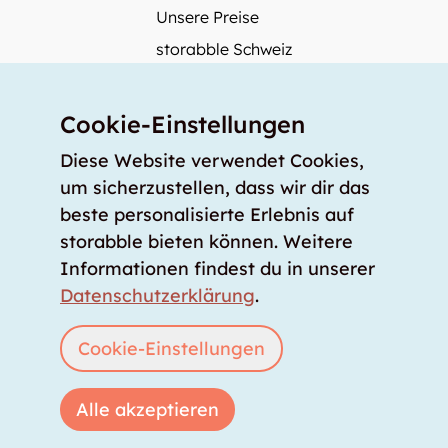
Unsere Preise
storabble Schweiz
storabble Österreich
Mehr über storabble
Cookie-Einstellungen
FAQ
Diese Website verwendet Cookies,
Medienbeiträge
um sicherzustellen, dass wir dir das
beste personalisierte Erlebnis auf
Wie gross muss ein Lagerraum sein?
storabble bieten können. Weitere
Was kostet ein Lagerraum?
Informationen findest du in unserer
Für Lageranbieter
Datenschutzerklärung
.
Lagerraum inserieren
Anmelden
Cookie-Einstellungen
Alle akzeptieren
Copyright © 2026 storabble
|
Datenschutzerklärung
|
AGB
|