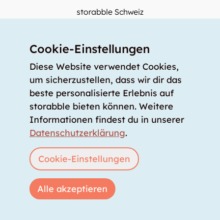
storabble Schweiz
storabble Österreich
Mehr über storabble
Cookie-Einstellungen
FAQ
Diese Website verwendet Cookies,
Medienbeiträge
um sicherzustellen, dass wir dir das
beste personalisierte Erlebnis auf
Wie gross muss ein Lagerraum sein?
storabble bieten können. Weitere
Was kostet ein Lagerraum?
Informationen findest du in unserer
Für Lageranbieter
Datenschutzerklärung
.
Lagerraum inserieren
Anmelden
Cookie-Einstellungen
Alle akzeptieren
Copyright © 2026 storabble
|
Datenschutzerklärung
|
AGB
|
Impressum
|
info@storabble.com