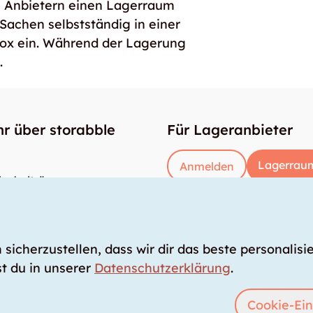
e Anbietern einen Lagerraum
 Sachen selbstständig in einer
box ein. Während der Lagerung
.
r über storabble
Für Lageranbieter
Lagerraum
Anmelden
enbeiträge
gross muss ein Lagerraum sein?
kostet ein Lagerraum?
icherzustellen, dass wir dir das beste personalisie
t du in unserer
Datenschutzerklärung
.
Cookie-Ein