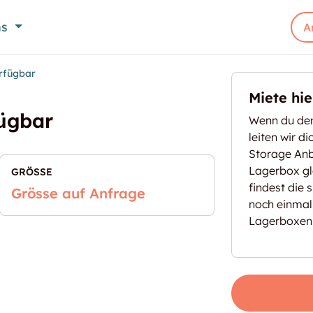
ns
A
rfügbar
Miete hi
fügbar
Wenn du den
leiten wir d
Storage Anbi
Lagerbox gl
GRÖSSE
findest die 
Grösse auf Anfrage
noch einmal
Lagerboxen