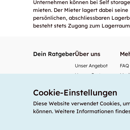
Unternehmen können bei Self storag
mieten. Der Mieter lagert dabei seine
persönlichen, abschliessbaren Lager
besteht stets Zugang zum Lagerraum
Dein Ratgeber
Über uns
Meh
Unser Angebot
FAQ
Unsere Partner
Medi
Unser Team
Wie 
Cookie-Einstellungen
Unsere Preise
Was 
storabble Schweiz
Diese Website verwendet Cookies, um s
können. Weitere Informationen findes
storabble Österreich