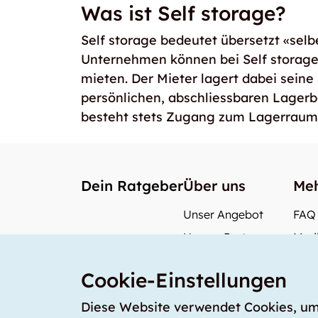
Was ist Self storage?
Self storage bedeutet übersetzt «selb
Unternehmen können bei Self storag
mieten. Der Mieter lagert dabei seine
persönlichen, abschliessbaren Lager
besteht stets Zugang zum Lagerraum
Dein Ratgeber
Über uns
Meh
Unser Angebot
FAQ
Unsere Partner
Medi
Unser Team
Wie 
Cookie-Einstellungen
Unsere Preise
Was 
storabble Schweiz
Diese Website verwendet Cookies, um s