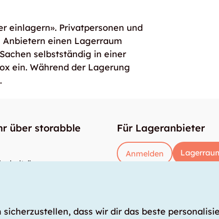
er einlagern». Privatpersonen und
e Anbietern einen Lagerraum
 Sachen selbstständig in einer
box ein. Während der Lagerung
.
r über storabble
Für Lageranbieter
Lagerraum
Anmelden
enbeiträge
gross muss ein Lagerraum sein?
kostet ein Lagerraum?
icherzustellen, dass wir dir das beste personalisie