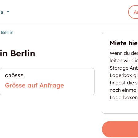
ns
A
 Berlin
Miete hi
n Berlin
Wenn du den
leiten wir d
Storage Anbi
Lagerbox gl
GRÖSSE
findest die 
Grösse auf Anfrage
noch einmal
Lagerboxen