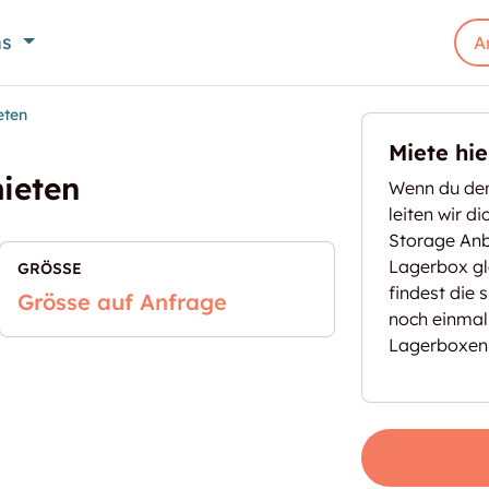
ns
A
eten
Miete hi
mieten
Wenn du den
leiten wir d
Storage Anbi
Lagerbox gl
GRÖSSE
findest die 
Grösse auf Anfrage
noch einmal
Lagerboxen