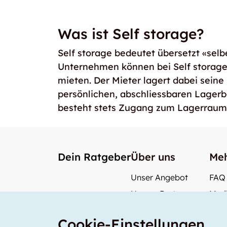
Was ist Self storage?
Self storage bedeutet übersetzt «selb
Unternehmen können bei Self storag
mieten. Der Mieter lagert dabei seine
persönlichen, abschliessbaren Lager
besteht stets Zugang zum Lagerraum
Dein Ratgeber
Über uns
Meh
Unser Angebot
FAQ
Unsere Partner
Medi
Unser Team
Wie 
Cookie-Einstellungen
Unsere Preise
Was 