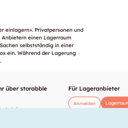
er einlagern». Privatpersonen und
e Anbietern einen Lagerraum
 Sachen selbstständig in einer
box ein. Während der Lagerung
.
r über storabble
Für Lageranbieter
Lagerraum
Anmelden
enbeiträge
gross muss ein Lagerraum sein?
kostet ein Lagerraum?