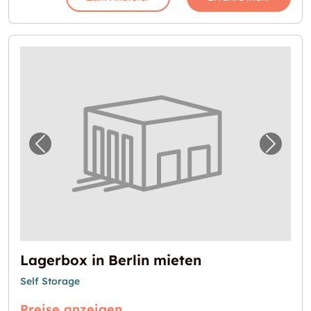
Vorheriges Bild für "Lagerbox in Berlin miet
Nächst
Lagerbox in Berlin mieten
Self Storage
Preise anzeigen