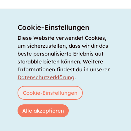
Dein Ratgeber
Über uns
Cookie-Einstellungen
Diese Website verwendet Cookies,
Unser Angebot
um sicherzustellen, dass wir dir das
Unsere Partner
beste personalisierte Erlebnis auf
Unser Team
storabble bieten können. Weitere
Unsere Preise
Informationen findest du in unserer
storabble Schweiz
Datenschutzerklärung
.
storabble Österreich
Cookie-Einstellungen
Mehr über storabble
FAQ
Alle akzeptieren
Medienbeiträge
Wie gross muss ein Lagerraum sein?