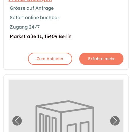
Grösse auf Anfrage
Sofort online buchbar
Zugang 24/7
Markstraße 11, 13409 Berlin
Zum Anbieter
Erfahre mehr
Vorheriges Bild für "Self Storage in Berlin v
Nächst