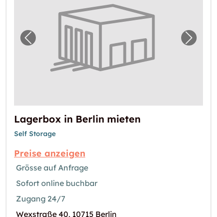
Vorheriges Bild für "Lagerbox in Berlin miet
Nächst
Lagerbox in Berlin mieten
Self Storage
Preise anzeigen
Grösse auf Anfrage
Sofort online buchbar
Zugang 24/7
Wexstraße 40, 10715 Berlin