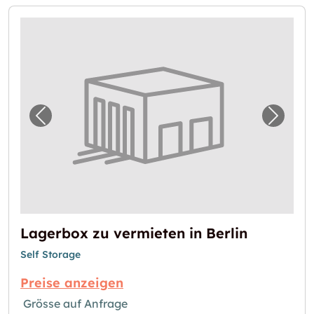
Vorheriges Bild für "Lagerbox zu vermieten i
Nächst
Lagerbox zu vermieten in Berlin
Self Storage
Preise anzeigen
Grösse auf Anfrage