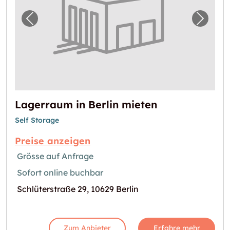
Vorheriges Bild für "Lagerraum in Berlin mie
Nächst
Lagerraum in Berlin mieten
Self Storage
Preise anzeigen
Grösse auf Anfrage
Sofort online buchbar
Schlüterstraße 29, 10629 Berlin
Zum Anbieter
Erfahre mehr