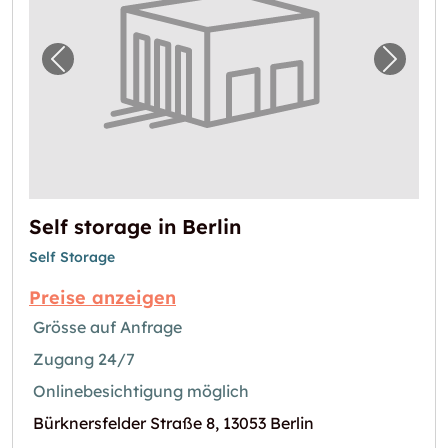
Vorheriges Bild für "Self storage in Berlin"
Nächste
Self storage in Berlin
Self Storage
Preise anzeigen
Grösse auf Anfrage
Zugang 24/7
Onlinebesichtigung möglich
Bürknersfelder Straße 8, 13053 Berlin