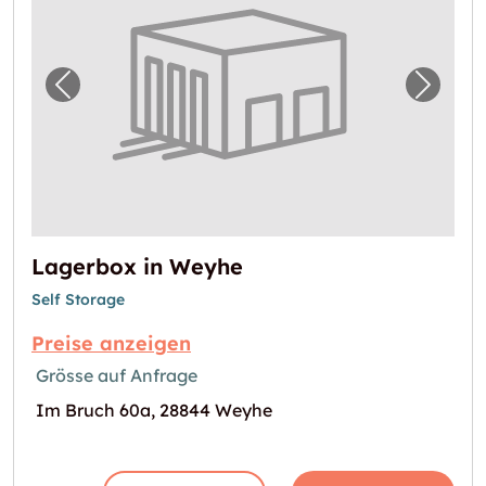
Vorheriges Bild für "Lagerbox in Weyhe"
Nächst
Lagerbox in Weyhe
Self Storage
Preise anzeigen
Grösse auf Anfrage
Im Bruch 60a, 28844 Weyhe