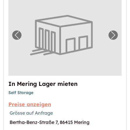
Vorheriges Bild für "In Mering Lager mieten
Nächst
In Mering Lager mieten
Self Storage
Preise anzeigen
Grösse auf Anfrage
Bertha-Benz-Straße 7, 86415 Mering