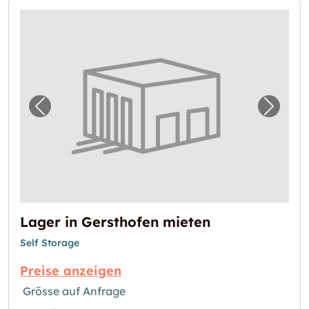
Vorheriges Bild für "Lager in Gersthofen mi
Nächst
Lager in Gersthofen mieten
Self Storage
Preise anzeigen
Grösse auf Anfrage