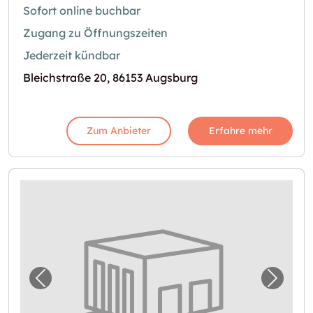
Sofort online buchbar
Zugang zu Öffnungszeiten
Jederzeit kündbar
Bleichstraße 20, 86153 Augsburg
Zum Anbieter
Erfahre mehr
Vorheriges Bild für "Selfstorage in Augsburg
Nächst