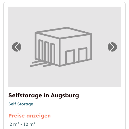
Vorheriges Bild für "Selfstorage in Augsburg
Nächst
Selfstorage in Augsburg
Self Storage
Preise anzeigen
2 m² - 12 m²