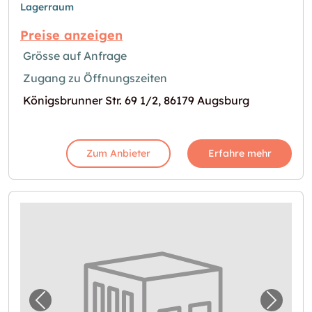
Lagerraum
Preise anzeigen
Grösse auf Anfrage
Zugang zu Öffnungszeiten
Königsbrunner Str. 69 1/2, 86179 Augsburg
Zum Anbieter
Erfahre mehr
Vorheriges Bild für "Lagerraum in Augsburg
Nächst