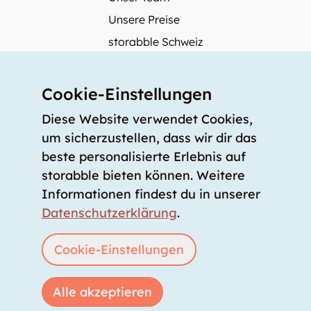
Unsere Preise
storabble Schweiz
storabble Österreich
Mehr über storabble
Cookie-Einstellungen
FAQ
Diese Website verwendet Cookies,
Medienbeiträge
um sicherzustellen, dass wir dir das
beste personalisierte Erlebnis auf
Wie gross muss ein Lagerraum sein?
storabble bieten können. Weitere
Was kostet ein Lagerraum?
Informationen findest du in unserer
Für Lageranbieter
Datenschutzerklärung
.
Lagerraum inserieren
Anmelden
Cookie-Einstellungen
Alle akzeptieren
Copyright © 2026 storabble
|
Datenschutzerklärung
|
AGB
|