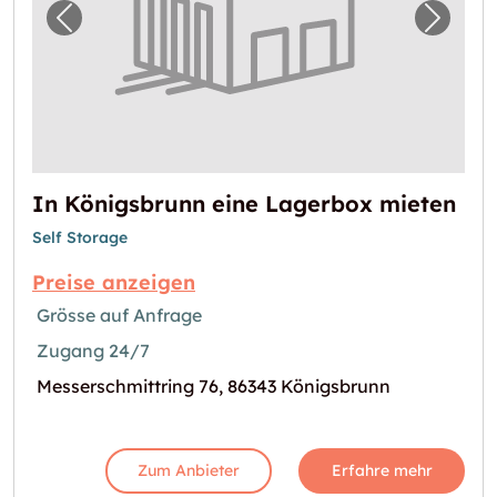
Vorheriges Bild für "In Königsbrunn eine La
Nächst
In Königsbrunn eine Lagerbox mieten
Self Storage
Preise anzeigen
Grösse auf Anfrage
Zugang 24/7
Messerschmittring 76, 86343 Königsbrunn
Zum Anbieter
Erfahre mehr