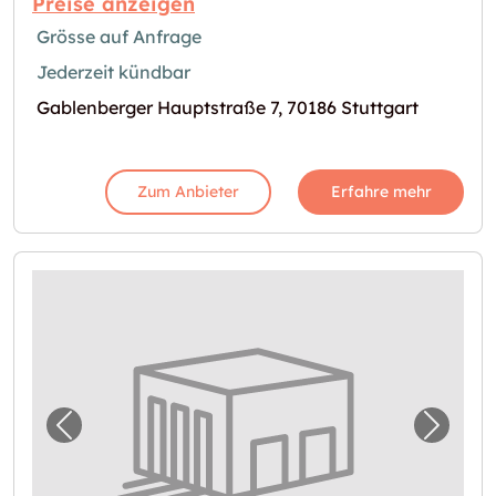
Preise anzeigen
Grösse auf Anfrage
Jederzeit kündbar
Gablenberger Hauptstraße 7, 70186 Stuttgart
Zum Anbieter
Erfahre mehr
Vorheriges Bild für "Lagerbox in Stuttgart v
Nächst