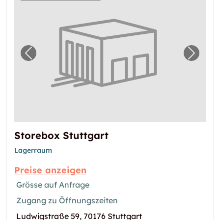
Vorheriges Bild für "Storebox Stuttgart"
Nächst
Storebox Stuttgart
Lagerraum
Preise anzeigen
Grösse auf Anfrage
Zugang zu Öffnungszeiten
Ludwigstraße 59, 70176 Stuttgart