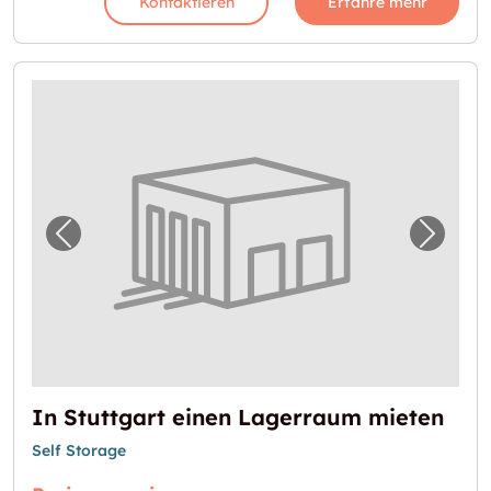
Kontaktieren
Erfahre mehr
Vorheriges Bild für "In Stuttgart einen Lag
Nächst
In Stuttgart einen Lagerraum mieten
Self Storage