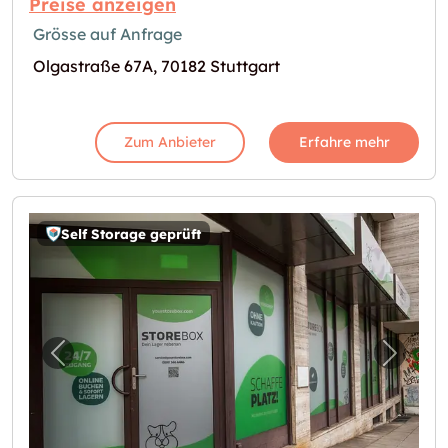
Preise anzeigen
Grösse auf Anfrage
Olgastraße 67A, 70182 Stuttgart
Zum Anbieter
Erfahre mehr
Self Storage geprüft
Vorheriges Bild für "Storebox Stuttgart"
Nächst