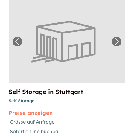
Vorheriges Bild für "Self Storage in Stuttgart
Nächste
Self Storage in Stuttgart
Self Storage
Preise anzeigen
Grösse auf Anfrage
Sofort online buchbar