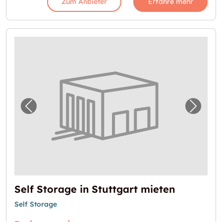
Zum Anbieter
Erfahre mehr
Vorheriges Bild für "Self Storage in Stuttgar
Nächst
Self Storage in Stuttgart mieten
Self Storage