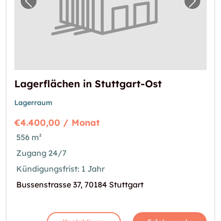
Vorheriges Bild für "Lagerflächen in Stuttga
Nächst
Lagerflächen in Stuttgart-Ost
Lagerraum
€4.400,00 / Monat
556 m²
Zugang 24/7
Kündigungsfrist: 1 Jahr
Bussenstrasse 37, 70184 Stuttgart