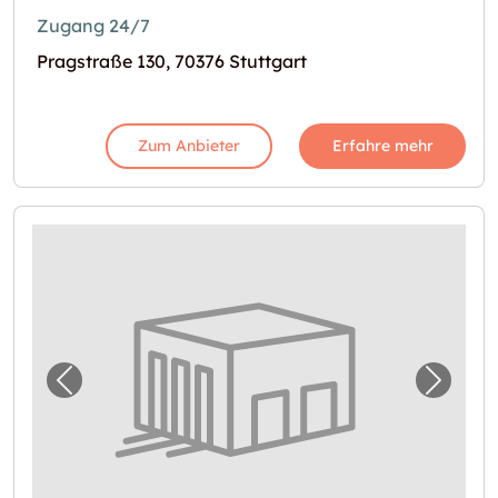
Zugang 24/7
Pragstraße 130, 70376 Stuttgart
Zum Anbieter
Erfahre mehr
Vorheriges Bild für "In Stuttgart Self Storag
Nächst