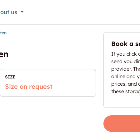
out us
ten
Book a s
en
If you click 
send you dir
provider. T
online and yo
SIZE
prices, and 
Size on request
these stora