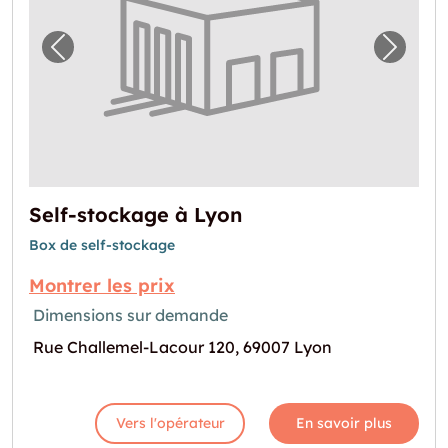
Image précédente pour "Self-stockage à Ly
Image 
Self-stockage à Lyon
Box de self-stockage
Montrer les prix
Dimensions sur demande
Rue Challemel-Lacour 120, 69007 Lyon
Vers l'opérateur
En savoir plus