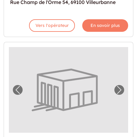
Rue Champ de l'Orme 54, 69100 Villeurbanne
Vers l'opérateur
En savoir plus
Image précédente pour "Espace de stockage 
Image 