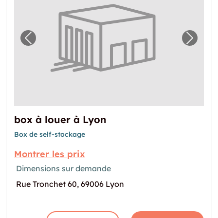
Image précédente pour "box à louer à Lyon"
Image 
box à louer à Lyon
Box de self-stockage
Montrer les prix
Dimensions sur demande
Rue Tronchet 60, 69006 Lyon