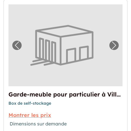
Image précédente pour "Garde-meuble pour p
Image 
Garde-meuble pour particulier à Villeurbanne
Box de self-stockage
Montrer les prix
Dimensions sur demande