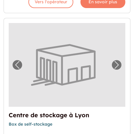
Vers l'opérateur
En savoir plus
Image précédente pour "Centre de stockage
Image 
Centre de stockage à Lyon
Box de self-stockage