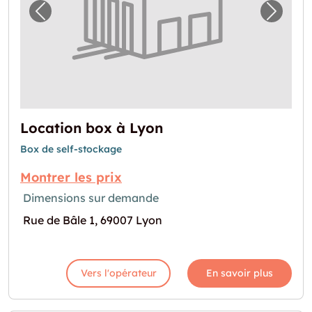
Image précédente pour "Location box à Lyo
Image 
Location box à Lyon
Box de self-stockage
Montrer les prix
Dimensions sur demande
Rue de Bâle 1, 69007 Lyon
Vers l'opérateur
En savoir plus