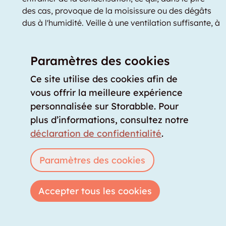
des cas, provoque de la moisissure ou des dégâts
dus à l'humidité. Veille à une ventilation suffisante, à
l'isolation de l'entrepôt et à l'emplacement du
garde-meuble à l'intérieur du bâtiment.
Paramètres des cookies
Faites attention aux possibilités d'accès :
si vous
Ce site utilise des cookies afin de
souhaitez entreposer de grands meubles, l'accès
doit être suffisamment large. Faites attention aux
vous offrir la meilleure expérience
dimensions exactes des ascenseurs, des cages
personnalisée sur Storabble. Pour
d'escalier, des portes et des couloirs pour pouvoir
plus d’informations, consultez notre
également entreposer vos objets encombrants
déclaration de confidentialité
.
dans le garde-meuble.
Paramètres des cookies
Mesures de sécurité :
les mesures de protection
contre les incendies sont un must absolu dans
chaque bâtiment. Veille également aux mesures de
Accepter tous les cookies
sécurité que le fournisseur de stockage a prises
contre le vol et le vandalisme. En particulier dans
les sites de self-stockage avec de nombreux