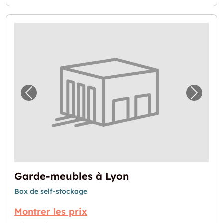
Image précédente pour "Garde-meubles à L
Image 
Garde-meubles à Lyon
Box de self-stockage
Montrer les prix