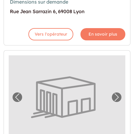
Dimensions sur demande
Rue Jean Sarrazin 6, 69008 Lyon
Vers l'opérateur
En savoir plus
Image précédente pour "Espace de stockage
Image 