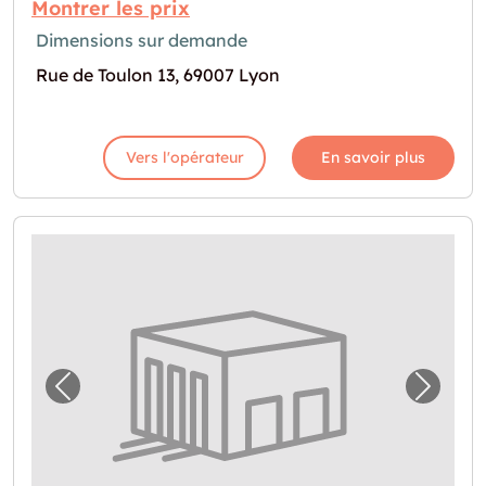
Montrer les prix
Dimensions sur demande
Rue de Toulon 13, 69007 Lyon
Vers l'opérateur
En savoir plus
Image précédente pour "Box à louer à Lyon
Image 