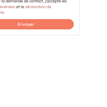
 la demande de contact, j'accepte les
générales
et la
déclaration de
ité
.
Envoyer