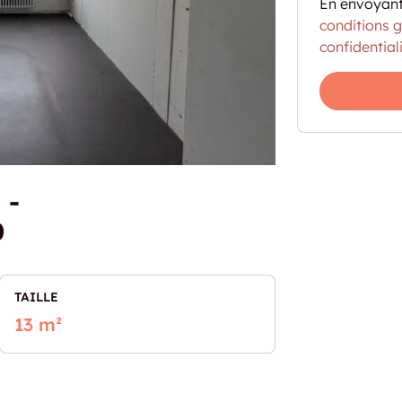
En envoyant
conditions 
confidential
 -
0
TAILLE
13 m²