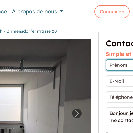
nce
A propos de nous
Connexion
h - Birmensdorferstrasse 20
Contac
Simple et
gerraum Zürich - Birmensdorferstrasse 20"
Image prochaine pour