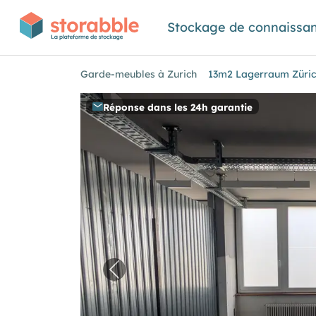
Stockage de connaissa
Garde-meubles à Zurich
13m2 Lagerraum Züric
Réponse dans les 24h garantie
Image précédente pour "13m2 La