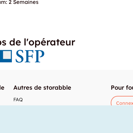
um: 2 Semaines
s de l'opérateur
de
Autres de storabble
Pour fo
FAQ
Connex
Articles de presse
res
Comment calculer la capacité d'un garde-
meuble?