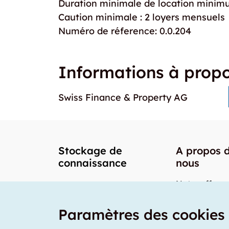
Duration minimale de location minim
Caution minimale : 2 loyers mensuels
Numéro de réference: 0.0.204
Informations à propo
Swiss Finance & Property AG
Stockage de
A propos 
connaissance
nous
Notre offre
Nos partenai
Paramètres des cookies
Notre team