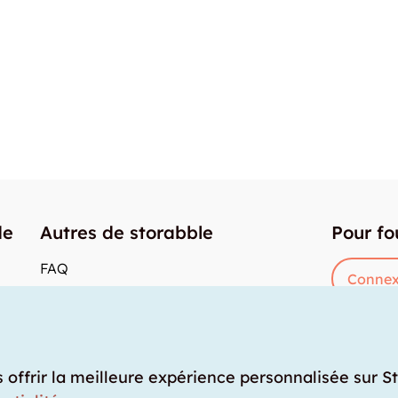
de
Autres de storabble
Pour fo
FAQ
Connex
Articles de presse
res
Comment calculer la capacité d'un garde-
meuble?
Quel est le tarif moyen d'un garde-meuble?
s offrir la meilleure expérience personnalisée sur S