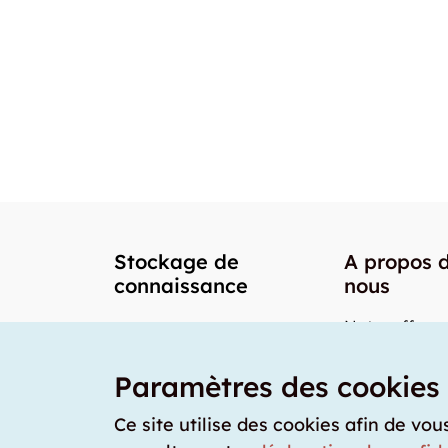
Stockage de
A propos 
connaissance
nous
Notre offre
Nos partenai
Paramètres des cookies
Notre team
Nos prix
Ce site utilise des cookies afin de vou