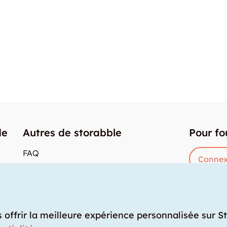
de
Autres de storabble
Pour fo
FAQ
Connex
Articles de presse
res
Comment calculer la capacité d'un garde-
meuble?
Quel est le tarif moyen d'un garde-meuble?
s offrir la meilleure expérience personnalisée sur S