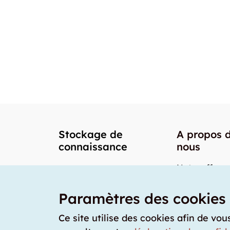
Stockage de
A propos 
connaissance
nous
Notre offre
Nos partenai
Paramètres des cookies
Notre team
Nos prix
Ce site utilise des cookies afin de vou