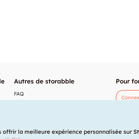
de
Autres de storabble
Pour fo
FAQ
Connex
Articles de presse
res
Comment calculer la capacité d'un garde-
meuble?
Quel est le tarif moyen d'un garde-meuble?
s offrir la meilleure expérience personnalisée sur S