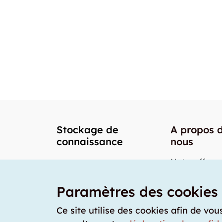
Stockage de
A propos 
connaissance
nous
Notre offre
Nos partenai
Paramètres des cookies
Notre team
Nos prix
Ce site utilise des cookies afin de vou