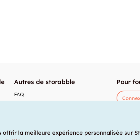
de
Autres de storabble
Pour fo
FAQ
Connex
Articles de presse
res
Comment calculer la capacité d'un garde-
meuble?
Quel est le tarif moyen d'un garde-meuble?
s offrir la meilleure expérience personnalisée sur S