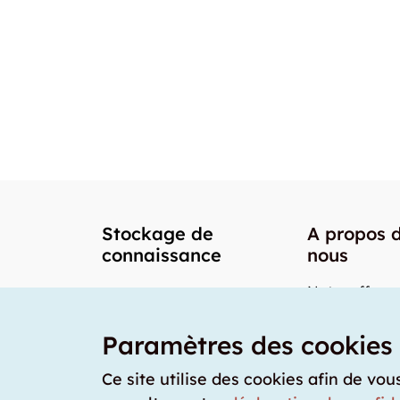
Stockage de
A propos 
connaissance
nous
Notre offre
Nos partenai
Paramètres des cookies
Notre team
Nos prix
Ce site utilise des cookies afin de vou