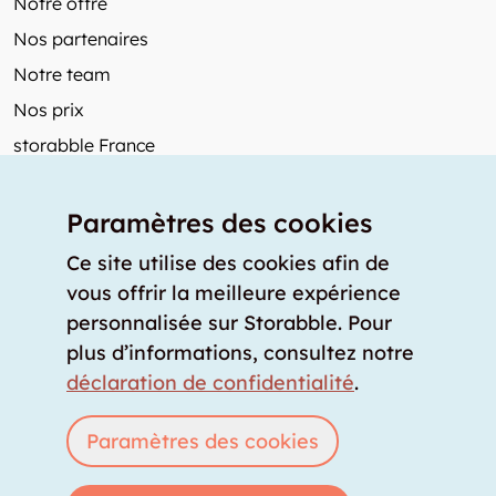
Notre offre
Nos partenaires
Notre team
Nos prix
storabble France
Autres de storabble
Paramètres des cookies
FAQ
Articles de presse
Ce site utilise des cookies afin de
vous offrir la meilleure expérience
Comment calculer la capacité d'un garde-meuble?
personnalisée sur Storabble. Pour
Quel est le tarif moyen d'un garde-meuble?
plus d’informations, consultez notre
Pour fournisseurs de stockage
déclaration de confidentialité
.
Annoncez un espace de stockage
Connexion
Paramètres des cookies