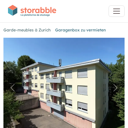
Garde-meubles à Zurich
Garagenbox zu vermieten
Image précédente pour "Garagenbox zu verm
Imag