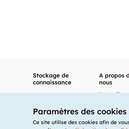
Stockage de
A propos 
connaissance
nous
Notre offre
Nos partenai
Paramètres des cookies
Notre team
Nos prix
Ce site utilise des cookies afin de vou