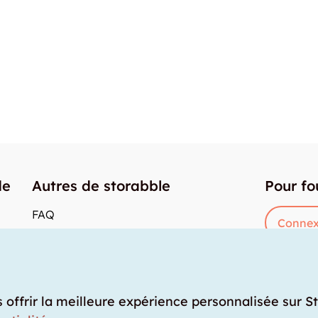
de
Autres de storabble
Pour fo
FAQ
Connex
Articles de presse
res
Comment calculer la capacité d'un garde-
meuble?
Quel est le tarif moyen d'un garde-meuble?
s offrir la meilleure expérience personnalisée sur S