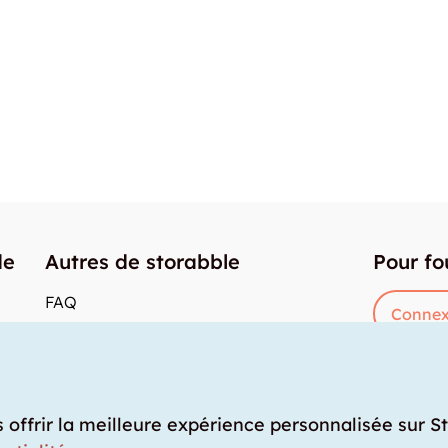
de
Autres de storabble
Pour fo
FAQ
Connex
Articles de presse
res
Comment calculer la capacité d'un garde-
meuble?
Quel est le tarif moyen d'un garde-meuble?
s offrir la meilleure expérience personnalisée sur S