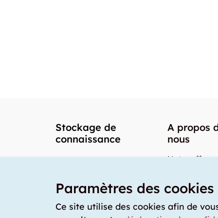
Stockage de
A propos 
connaissance
nous
Notre offre
Nos partenai
Paramètres des cookies
Notre team
Nos prix
Ce site utilise des cookies afin de vou