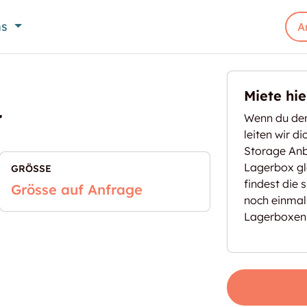
ns
A
Miete hi
r
Wenn du den
leiten wir d
Storage Anbi
Lagerbox gl
GRÖSSE
findest die 
Grösse auf Anfrage
noch einmal
Lagerboxen