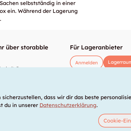
 Sachen selbstständig in einer
box ein. Während der Lagerung
.
r über storabble
Für Lageranbieter
Lagerraum
Anmelden
enbeiträge
gross muss ein Lagerraum sein?
kostet ein Lagerraum?
icherzustellen, dass wir dir das beste personalisie
t du in unserer
Datenschutzerklärung
.
Cookie-Ein