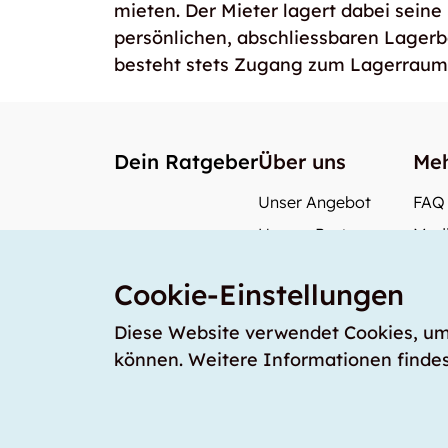
mieten. Der Mieter lagert dabei seine
persönlichen, abschliessbaren Lager
besteht stets Zugang zum Lagerraum
Dein Ratgeber
Über uns
Meh
Unser Angebot
FAQ
Unsere Partner
Medi
Unser Team
Wie 
Cookie-Einstellungen
Unsere Preise
Was 
storabble Schweiz
Diese Website verwendet Cookies, um s
können. Weitere Informationen findes
storabble Österreich