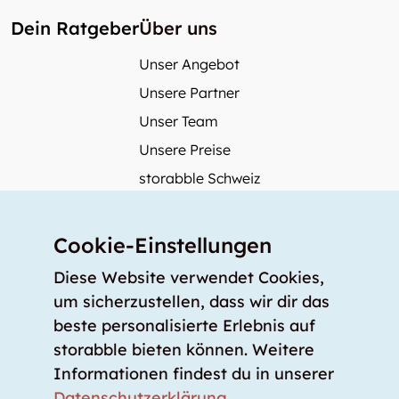
Dein Ratgeber
Über uns
Unser Angebot
Unsere Partner
Unser Team
Unsere Preise
storabble Schweiz
storabble Österreich
Mehr über storabble
Cookie-Einstellungen
FAQ
Diese Website verwendet Cookies,
Medienbeiträge
um sicherzustellen, dass wir dir das
beste personalisierte Erlebnis auf
Wie gross muss ein Lagerraum sein?
storabble bieten können. Weitere
Was kostet ein Lagerraum?
Informationen findest du in unserer
Für Lageranbieter
Datenschutzerklärung
.