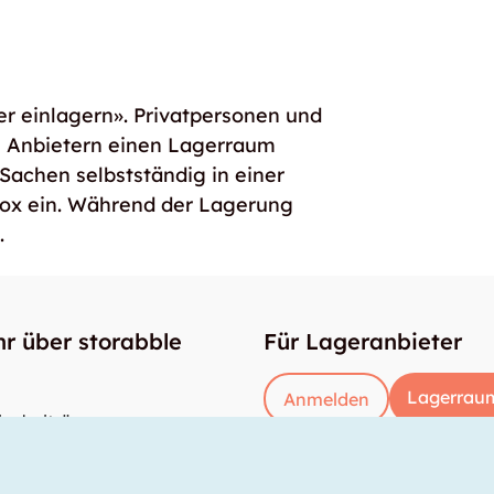
er einlagern». Privatpersonen und
e Anbietern einen Lagerraum
 Sachen selbstständig in einer
box ein. Während der Lagerung
.
r über storabble
Für Lageranbieter
Lagerraum
Anmelden
enbeiträge
gross muss ein Lagerraum sein?
kostet ein Lagerraum?