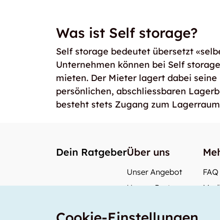
Was ist Self storage?
Self storage bedeutet übersetzt «selb
Unternehmen können bei Self storag
mieten. Der Mieter lagert dabei seine
persönlichen, abschliessbaren Lager
besteht stets Zugang zum Lagerraum
Dein Ratgeber
Über uns
Meh
Unser Angebot
FAQ
Unsere Partner
Medi
Unser Team
Wie 
Cookie-Einstellungen
Unsere Preise
Was 