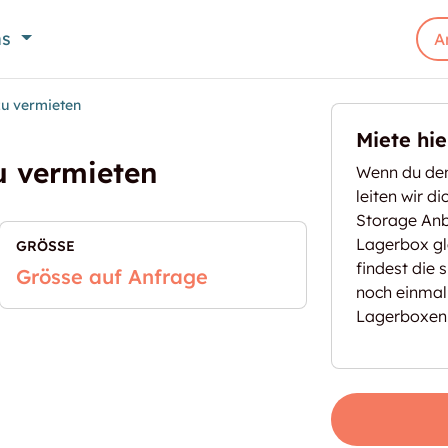
ns
A
u vermieten
Miete hi
u vermieten
Wenn du den
leiten wir d
Storage Anbi
Lagerbox gl
GRÖSSE
findest die 
Grösse auf Anfrage
noch einmal
Lagerboxen