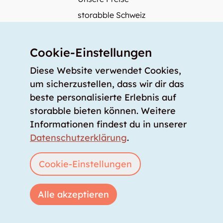
storabble Schweiz
storabble Österreich
Mehr über storabble
Cookie-Einstellungen
FAQ
Diese Website verwendet Cookies,
Medienbeiträge
um sicherzustellen, dass wir dir das
beste personalisierte Erlebnis auf
Wie gross muss ein Lagerraum sein?
storabble bieten können. Weitere
Was kostet ein Lagerraum?
Informationen findest du in unserer
Für Lageranbieter
Datenschutzerklärung
.
Lagerraum inserieren
Anmelden
Cookie-Einstellungen
Alle akzeptieren
Copyright © 2026 storabble
|
Datenschutzerklärung
|
AGB
|
Impressum
|
info@storabble.com