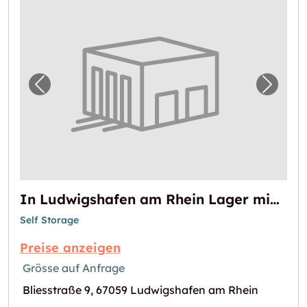
Vorheriges Bild für "In Ludwigshafen am Rh
Nächst
In Ludwigshafen am Rhein Lager mieten
Self Storage
Preise anzeigen
Grösse auf Anfrage
Bliesstraße 9, 67059 Ludwigshafen am Rhein