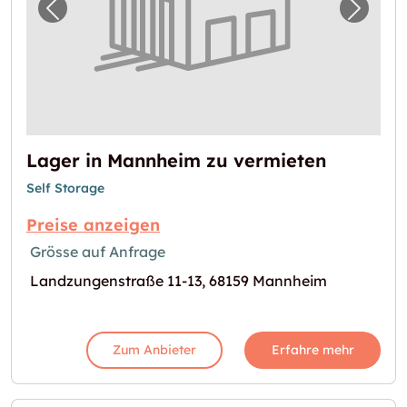
Vorheriges Bild für "Lager in Mannheim zu 
Nächst
Lager in Mannheim zu vermieten
Self Storage
Preise anzeigen
Grösse auf Anfrage
Landzungenstraße 11-13, 68159 Mannheim
Zum Anbieter
Erfahre mehr