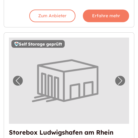
Zum Anbieter
Erfahre mehr
Self Storage geprüft
Vorheriges Bild für "Storebox Ludwigshafen
Nächst
Storebox Ludwigshafen am Rhein