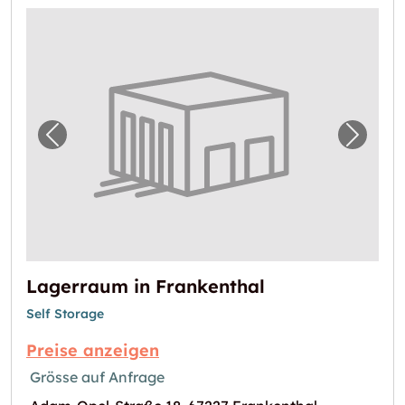
Vorheriges Bild für "Lagerraum in Frankenth
Nächst
Lagerraum in Frankenthal
Self Storage
Preise anzeigen
Grösse auf Anfrage