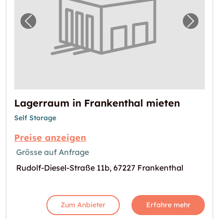
Vorheriges Bild für "Lagerraum in Frankenth
Nächst
Lagerraum in Frankenthal mieten
Self Storage
Preise anzeigen
Grösse auf Anfrage
Rudolf-Diesel-Straße 11b, 67227 Frankenthal
Zum Anbieter
Erfahre mehr