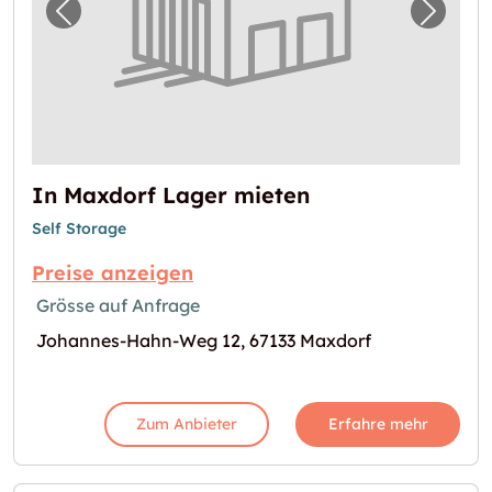
Vorheriges Bild für "In Maxdorf Lager miete
Nächst
In Maxdorf Lager mieten
Self Storage
Preise anzeigen
Grösse auf Anfrage
Johannes-Hahn-Weg 12, 67133 Maxdorf
Zum Anbieter
Erfahre mehr