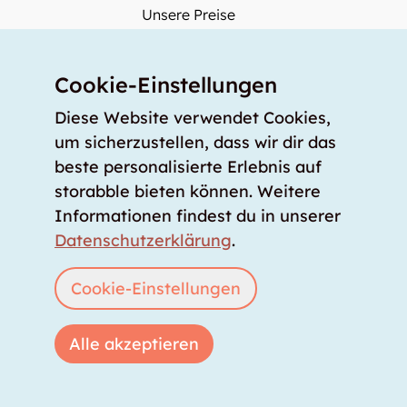
Unsere Preise
storabble Schweiz
storabble Österreich
Cookie-Einstellungen
Mehr über storabble
Diese Website verwendet Cookies,
FAQ
um sicherzustellen, dass wir dir das
beste personalisierte Erlebnis auf
Medienbeiträge
storabble bieten können. Weitere
Wie gross muss ein Lagerraum sein?
Informationen findest du in unserer
Was kostet ein Lagerraum?
Datenschutzerklärung
.
Für Lageranbieter
Cookie-Einstellungen
Lagerraum inserieren
Anmelden
Alle akzeptieren
Copyright © 2026 storabble
|
Datenschutzerklärung
|
AGB
|