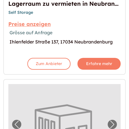
Lagerraum zu vermieten in Neubrandenburg
Self Storage
Preise anzeigen
Grösse auf Anfrage
Ihlenfelder Straße 137, 17034 Neubrandenburg
Zum Anbieter
Erfahre mehr
Vorheriges Bild für "Lager zu vermieten in
Nächst