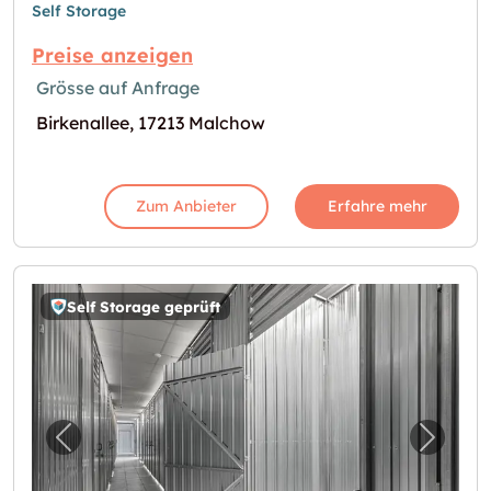
Self Storage
Preise anzeigen
Grösse auf Anfrage
Birkenallee, 17213 Malchow
Zum Anbieter
Erfahre mehr
Self Storage geprüft
Vorheriges Bild für "Storebox Greifswald"
Nächst