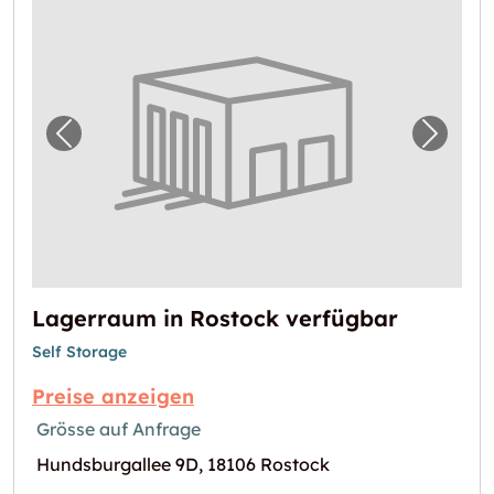
Vorheriges Bild für "Lagerraum in Rostock v
Nächst
Lagerraum in Rostock verfügbar
Self Storage
Preise anzeigen
Grösse auf Anfrage
Hundsburgallee 9D, 18106 Rostock