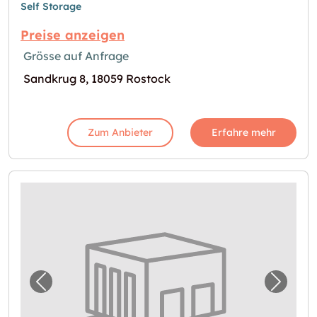
Self Storage
Preise anzeigen
Grösse auf Anfrage
Sandkrug 8, 18059 Rostock
Zum Anbieter
Erfahre mehr
Vorheriges Bild für "Lagerraum mieten in Ro
Nächst