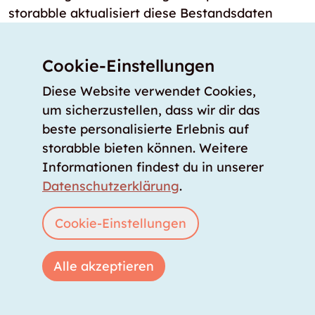
storabble aktualisiert diese Bestandsdaten
laufend, um auch neu eröffnete Self Storage
Standorte und neu verfügbare Lagerräume
Cookie-Einstellungen
sofort sichtbar zu machen.
Diese Website verwendet Cookies,
um sicherzustellen, dass wir dir das
beste personalisierte Erlebnis auf
Dein Ratgeber
Über uns
storabble bieten können. Weitere
Informationen findest du in unserer
Unser Angebot
Datenschutzerklärung
.
Unsere Partner
Unser Team
Cookie-Einstellungen
Unsere Preise
storabble Schweiz
Alle akzeptieren
storabble Österreich
Mehr über storabble