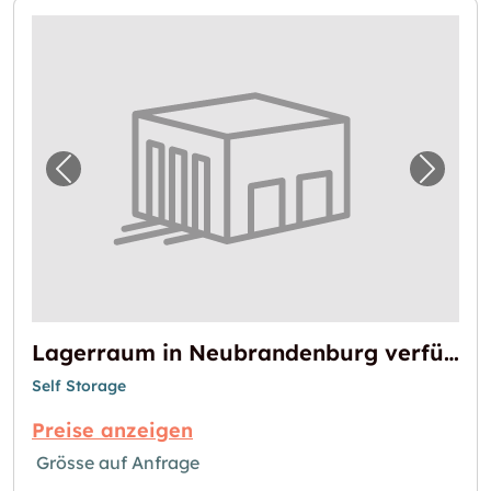
Vorheriges Bild für "Lagerraum in Neubrand
Nächst
Lagerraum in Neubrandenburg verfügbar
Self Storage
Preise anzeigen
Grösse auf Anfrage