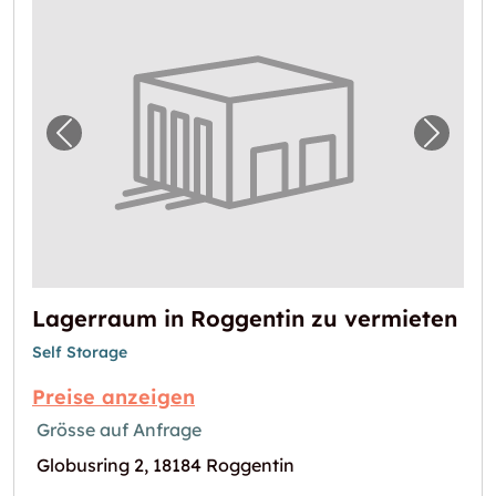
Vorheriges Bild für "Lagerraum in Roggenti
Nächst
Lagerraum in Roggentin zu vermieten
Self Storage
Preise anzeigen
Grösse auf Anfrage
Globusring 2, 18184 Roggentin