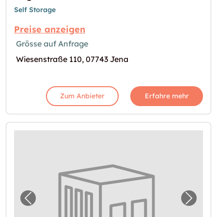
Self Storage
Preise anzeigen
Grösse auf Anfrage
Wiesenstraße 110, 07743 Jena
Zum Anbieter
Erfahre mehr
Vorheriges Bild für "Lager in Fulda"
Nächst