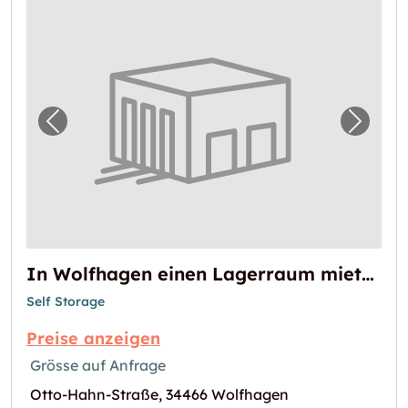
Vorheriges Bild für "In Wolfhagen einen La
Nächst
In Wolfhagen einen Lagerraum mieten
Self Storage
Preise anzeigen
Grösse auf Anfrage
Otto-Hahn-Straße, 34466 Wolfhagen