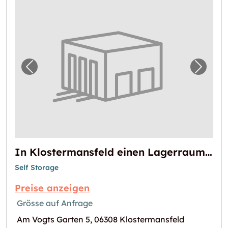
Vorheriges Bild für "In Klostermansfeld ei
Nächst
In Klostermansfeld einen Lagerraum mieten
Self Storage
Preise anzeigen
Grösse auf Anfrage
Am Vogts Garten 5, 06308 Klostermansfeld