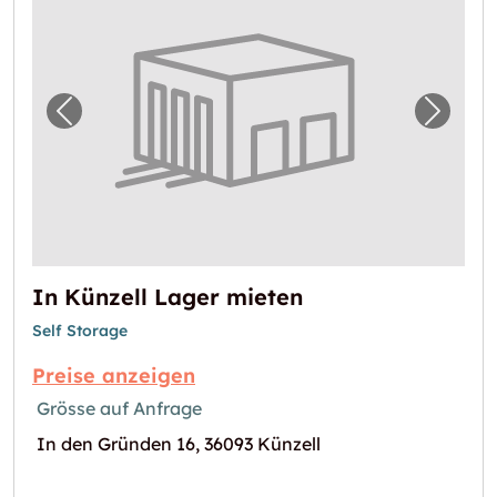
Vorheriges Bild für "In Künzell Lager mieten
Nächst
In Künzell Lager mieten
Self Storage
Preise anzeigen
Grösse auf Anfrage
In den Gründen 16, 36093 Künzell