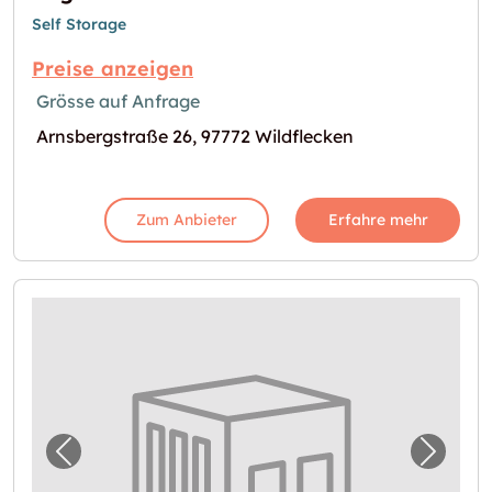
Self Storage
Preise anzeigen
Grösse auf Anfrage
Arnsbergstraße 26, 97772 Wildflecken
Zum Anbieter
Erfahre mehr
Vorheriges Bild für "Lager in Salzgitter"
Nächste