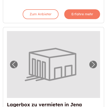
Zum Anbieter
Erfahre mehr
Vorheriges Bild für "Lagerbox zu vermieten 
Nächst
Lagerbox zu vermieten in Jena