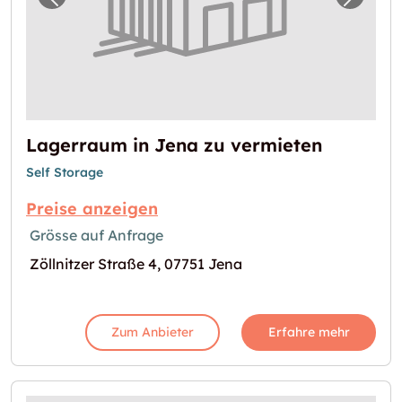
Vorheriges Bild für "Lagerraum in Jena zu v
Nächst
Lagerraum in Jena zu vermieten
Self Storage
Preise anzeigen
Grösse auf Anfrage
Zöllnitzer Straße 4, 07751 Jena
Zum Anbieter
Erfahre mehr