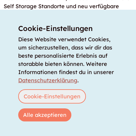
Self Storage Standorte und neu verfügbare
Lagerräume sofort sichtbar zu machen.
Cookie-Einstellungen
Diese Website verwendet Cookies,
Dein Ratgeber
Über uns
um sicherzustellen, dass wir dir das
beste personalisierte Erlebnis auf
Unser Angebot
storabble bieten können. Weitere
Unsere Partner
Informationen findest du in unserer
Unser Team
Datenschutzerklärung
.
Unsere Preise
Cookie-Einstellungen
storabble Schweiz
storabble Österreich
Alle akzeptieren
Mehr über storabble
FAQ