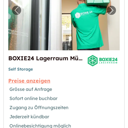
Vorheriges Bild für "BOXIE24 Lagerraum Mü
Nächst
BOXIE24 Lagerraum München Milbertshofen
Self Storage
Preise anzeigen
Grösse auf Anfrage
Sofort online buchbar
Zugang zu Öffnungszeiten
Jederzeit kündbar
Onlinebesichtigung möglich