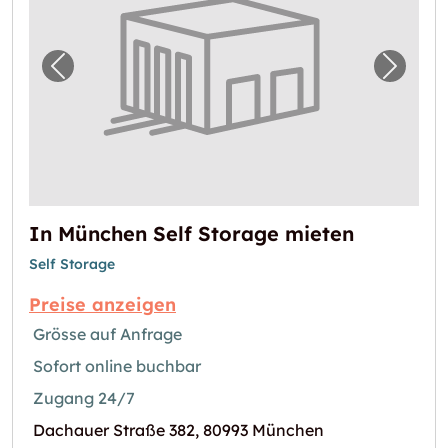
Vorheriges Bild für "In München Self Storag
Nächst
In München Self Storage mieten
Self Storage
Preise anzeigen
Grösse auf Anfrage
Sofort online buchbar
Zugang 24/7
Dachauer Straße 382, 80993 München