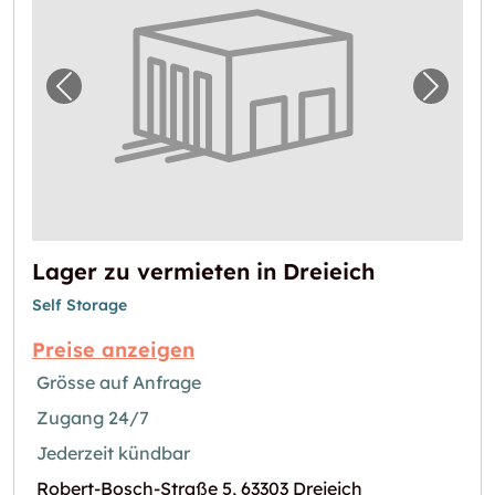
Vorheriges Bild für "Lager zu vermieten in D
Nächst
Lager zu vermieten in Dreieich
Self Storage
Preise anzeigen
Grösse auf Anfrage
Zugang 24/7
Jederzeit kündbar
Robert-Bosch-Straße 5, 63303 Dreieich