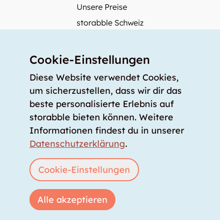
Unsere Preise
storabble Schweiz
storabble Österreich
Mehr über storabble
Cookie-Einstellungen
FAQ
Diese Website verwendet Cookies,
Medienbeiträge
um sicherzustellen, dass wir dir das
beste personalisierte Erlebnis auf
Wie gross muss ein Lagerraum sein?
storabble bieten können. Weitere
Was kostet ein Lagerraum?
Informationen findest du in unserer
Für Lageranbieter
Datenschutzerklärung
.
Lagerraum inserieren
Anmelden
Cookie-Einstellungen
Alle akzeptieren
Copyright © 2026 storabble
|
Datenschutzerklärung
|
AGB
|