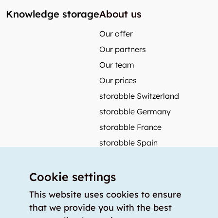
Knowledge storage
About us
Our offer
Our partners
Our team
Our prices
storabble Switzerland
storabble Germany
storabble France
storabble Spain
More from storabble
Cookie settings
FAQ
Press coverage
This website uses cookies to ensure
that we provide you with the best
How to calculate the size of a storage room?