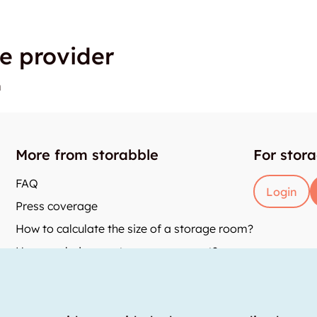
e provider
n
More from storabble
For stor
FAQ
Login
Press coverage
How to calculate the size of a storage room?
How much does a storage room cost?
and
y