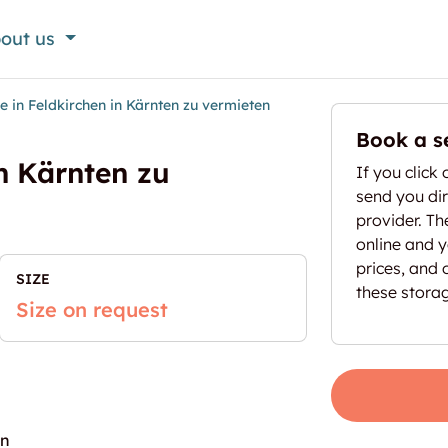
out us
 in Feldkirchen in Kärnten zu vermieten
Book a s
n Kärnten zu
If you click 
send you dir
provider. T
online and yo
prices, and 
SIZE
these stora
Size on request
en