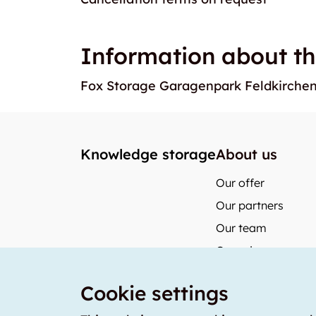
Information about th
Fox Storage Garagenpark Feldkirche
Knowledge storage
About us
Our offer
Our partners
Our team
Our prices
storabble Switzerl
Cookie settings
storabble German