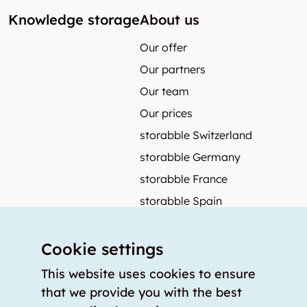
Knowledge storage
About us
Our offer
Our partners
Our team
Our prices
storabble Switzerland
storabble Germany
storabble France
storabble Spain
More from storabble
Cookie settings
FAQ
Press coverage
This website uses cookies to ensure
that we provide you with the best
How to calculate the size of a storage room?