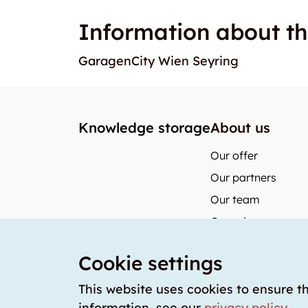
Information about th
GaragenCity Wien Seyring
Knowledge storage
About us
Our offer
Our partners
Our team
Our prices
storabble Switzerl
Cookie settings
storabble German
storabble France
This website uses cookies to ensure t
information, see our
privacy policy
.