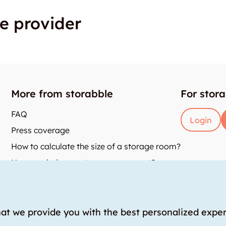
e provider
More from storabble
For stor
FAQ
Login
Press coverage
How to calculate the size of a storage room?
How much does a storage room cost?
and
y
hat we provide you with the best personalized expe