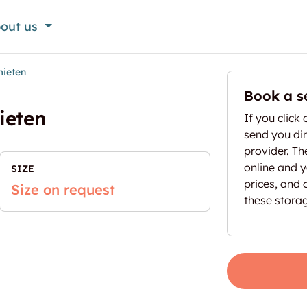
out us
mieten
Book a s
ieten
If you click 
send you dir
provider. T
online and yo
SIZE
prices, and 
Size on request
these stora