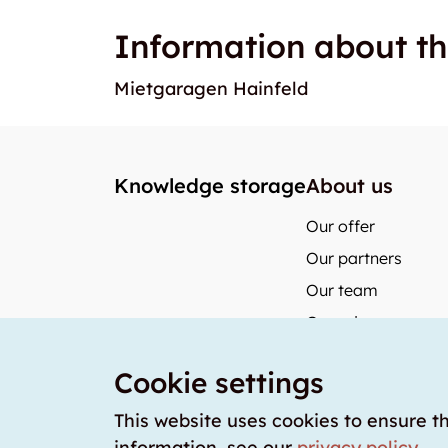
Information about th
Mietgaragen Hainfeld
Knowledge storage
About us
Our offer
Our partners
Our team
Our prices
storabble Switzerl
Cookie settings
storabble German
storabble France
This website uses cookies to ensure t
information, see our
privacy policy
.