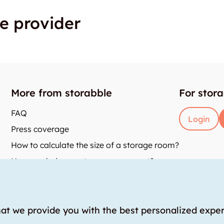
e provider
More from storabble
For stor
FAQ
Login
Press coverage
How to calculate the size of a storage room?
How much does a storage room cost?
and
y
hat we provide you with the best personalized expe