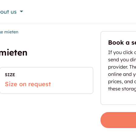
out us
ge mieten
Book a s
mieten
If you click 
send you dir
provider. T
online and yo
SIZE
prices, and 
Size on request
these stora