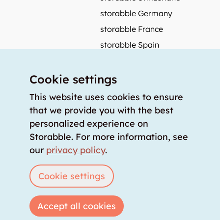
storabble Germany
storabble France
storabble Spain
More from storabble
Cookie settings
FAQ
Press coverage
This website uses cookies to ensure
that we provide you with the best
How to calculate the size of a storage room?
personalized experience on
How much does a storage room cost?
Storabble. For more information, see
For storage providers
our
privacy policy
.
List storage room
Login
Cookie settings
Accept all cookies
Copyright © 2026 storabble
|
privacy policy
|
terms of service
|