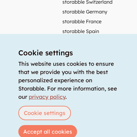
storabble Switzerland
storabble Germany
storabble France
storabble Spain
More from storabble
Cookie settings
FAQ
Press coverage
This website uses cookies to ensure
that we provide you with the best
How to calculate the size of a storage room?
personalized experience on
How much does a storage room cost?
Storabble. For more information, see
For storage providers
our
privacy policy
.
List storage room
Login
Cookie settings
Accept all cookies